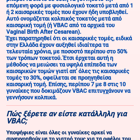
επόμενη φορά με φυσιολογικό τοκετό μετά από 1
ή 2 καισαρικές τομές που έχουν ήδη υποβληθεί.
Αυτό ονομάζεται κολπικός τοκετός μετά από
καισαρική τομή (ή VBAC από τα αρχικά του
Vaginal Birth After Cesarean).
Έχει παρατηρηθεί ότι οι καισαρικές τομές, ειδικά
στην Ελλάδα έχουν αυξηθεί ιδιαίτερα τα
τελευταία χρόνια, με ποσοστό περίπου στο 50%
των τρόπων τοκετού. Έτσι έρχεται αυτή η
μέθοδος να μειώσει τα υψηλά επίπεδα των
καισαρικών τομών γιατί απ’ όλες τις καισαρικές
τομές το 30%, οφείλεται σε προηγηθείσα
καισαρική τομή. Επίσης, περίπου 7 με 8 στις 10
γυναίκες που δοκιμάζουν VBAC επιτυγχάνουν να
γεννήσουν κολπικά.
Πώς ξέρετε αν είστε κατάλληλη για
VBAC;
Υποψήφιες είναι όλες οι γυναίκες αρκεί να
συνεννοηθούν με το γιατρό τους για τα οφέλοι του