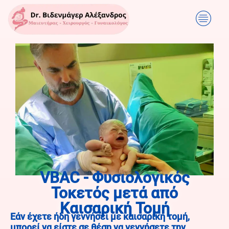
VBAC - Φυσιολογικός
Τοκετός μετά από
Καισαρική Τομή
Εάν έχετε ήδη γεννήσει με καισαρική τομή,
μπορεί να είστε σε θέση να γεννήσετε την