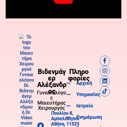
Βιδενμάγ
Πληρο
ερ
φορίες
Αρχική
Αλέξανδρ
ος
Γυναικολόγο
Υπηρεσίες
ς
Μαιευτήρας
Ιατρείο
Χειρουργός
Πουλίου 8,
Ενημέρωση
Αμπελόκηποι
Αθήνα, 11523